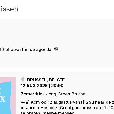
nissen
t het alvast in de agenda! 💚
BRUSSEL, BELGIË
12 AUG 2026 | 20:00
Zomerdrink Jong Groen Brussel
☀️🍹 Kom op 12 augustus vanaf 20u naar de 
in Jardin Hospice (Grootgodshuisstraat 7, 10
te praten, nieuwe mensen...