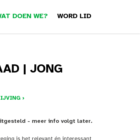
AT DOEN WE?
WORD LID
AD | JONG
IJVING ›
uitgesteld - meer info volgt later.
eging is het relevant én interessant