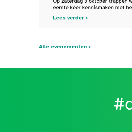
Op zaterdag 3 oktober trappen w
eerste keer kennismaken met het 
Lees verder ›
Alle evenementen ›
#d