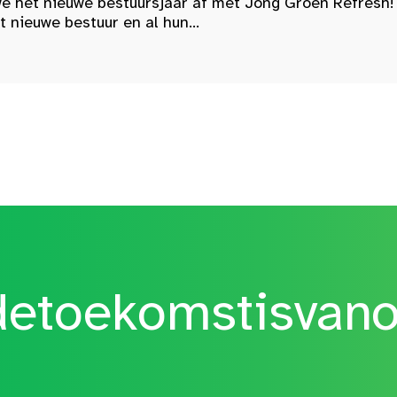
e het nieuwe bestuursjaar af met Jong Groen Refresh!
nieuwe bestuur en al hun...
etoekomstisvan