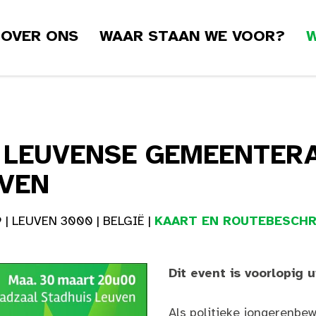
OVER ONS
WAAR STAAN WE VOOR?
W
 LEUVENSE GEMEENTERA
UVEN
 LEUVEN 3000 | BELGIË |
KAART EN ROUTEBESCHR
Dit event is voorlopig 
Als politieke jongerenbew