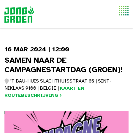
Togg
navi
16 MAR 2024 | 12:00
SAMEN NAAR DE
CAMPAGNESTARTDAG (GROEN)!
'T BAU-HUIS SLACHTHUISSTRAAT 60 | SINT-
NIKLAAS 9100 | BELGIË |
KAART EN
ROUTEBESCHRIJVING ›