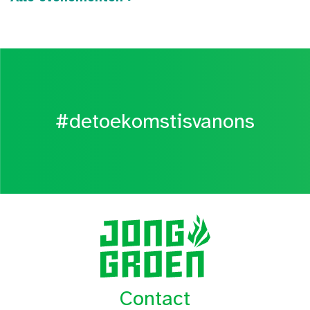
#detoekomstisvanons
Contact