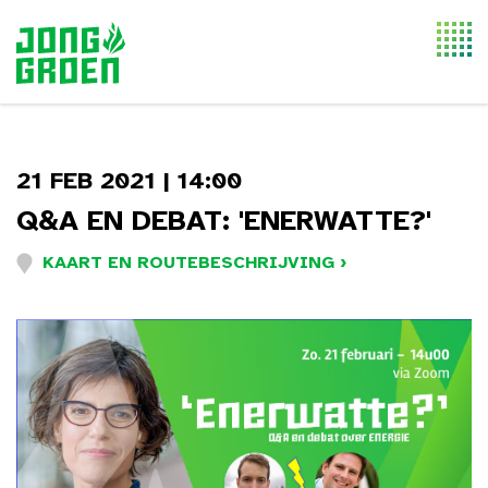
Togg
navi
21 FEB 2021 | 14:00
Q&A EN DEBAT: 'ENERWATTE?'
KAART EN ROUTEBESCHRIJVING ›