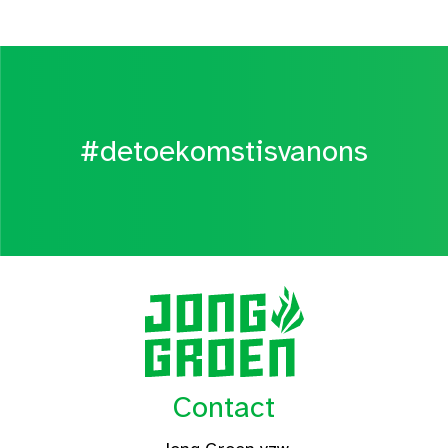
#detoekomstisvanons
Contact