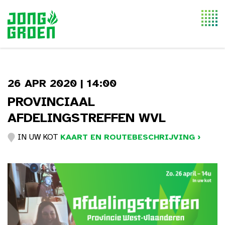
Togg
navi
26 APR 2020 | 14:00
PROVINCIAAL
AFDELINGSTREFFEN WVL
IN UW KOT
KAART EN ROUTEBESCHRIJVING ›