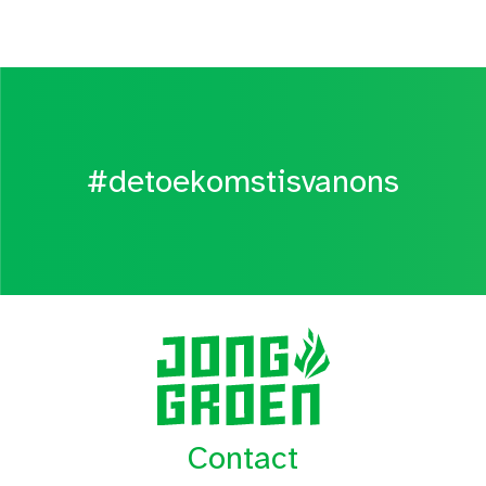
#detoekomstisvanons
Contact