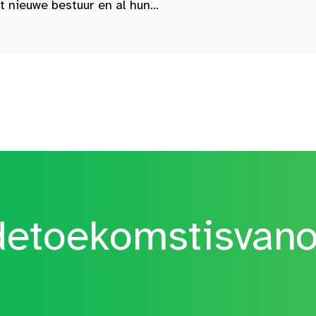
nieuwe bestuur en al hun...
etoekomstisvan