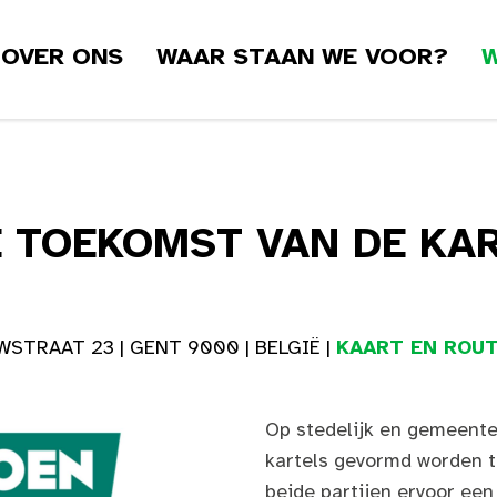
OVER ONS
WAAR STAAN WE VOOR?
W
 TOEKOMST VAN DE KA
STRAAT 23 | GENT 9000 | BELGIË |
KAART EN ROUT
Op stedelijk en gemeentel
kartels gevormd worden t
beide partijen ervoor een 