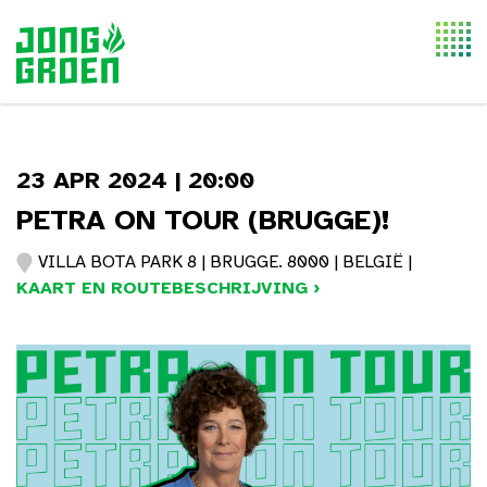
Togg
navi
23 APR 2024 | 20:00
PETRA ON TOUR (BRUGGE)!
VILLA BOTA PARK 8 | BRUGGE. 8000 | BELGIË |
KAART EN ROUTEBESCHRIJVING ›