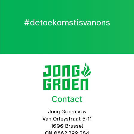
#detoekomstisvanons
Contact
Jong Groen vzw
Van Orleystraat 5-11
1000 Brussel
ON 0862.399.284