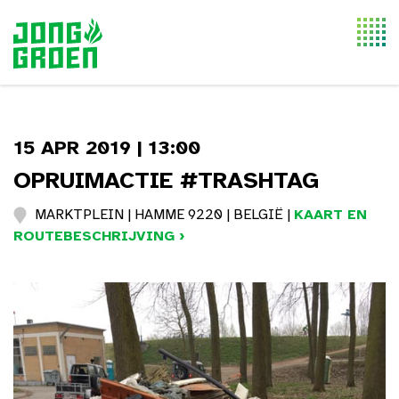
Togg
navi
15 APR 2019 | 13:00
OPRUIMACTIE #TRASHTAG
MARKTPLEIN | HAMME 9220 | BELGIË |
KAART EN
ROUTEBESCHRIJVING ›