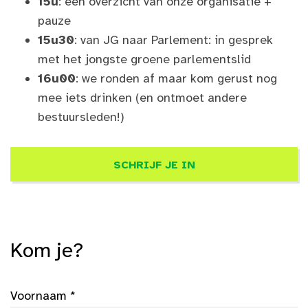
15u
: een overzicht van onze organisatie +
pauze
15u30
: van JG naar Parlement: in gesprek
met het jongste groene parlementslid
16u00
: we ronden af maar kom gerust nog
mee iets drinken (en ontmoet andere
bestuursleden!)
SCHRIJF JE IN
Kom je?
Voornaam *