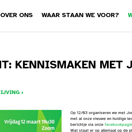
OVER ONS
WAAR STAAN WE VOOR?
W
: KENNISMAKEN MET 
IJVING ›
Op 12/03 organiseren we met Jo
met al onze nieuwe en huidige led
berichtje via onze
facebookpagi
Wat staat er op allemaal op de p