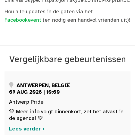
Link via Skype: https://join.skype.com/lLi4xPprBK3C
Hou alle updates in de gaten via het
Facebookevent
(en nodig een handvol vrienden uit)!
Vergelijkbare gebeurtenissen
ANTWERPEN, BELGIË
09 AUG 2026 | 10:00
Antwerp Pride
💚 Meer info volgt binnenkort, zet het alvast in
de agenda! 💚
Lees verder ›