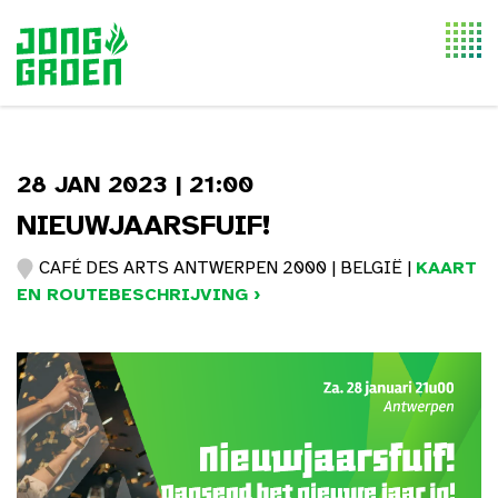
Togg
navi
28 JAN 2023 | 21:00
NIEUWJAARSFUIF!
CAFÉ DES ARTS ANTWERPEN 2000 | BELGIË |
KAART
EN ROUTEBESCHRIJVING ›