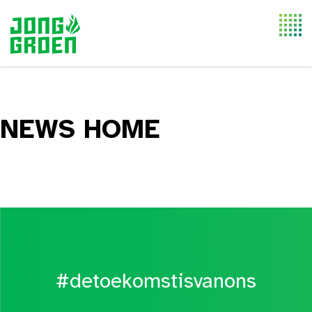
Togg
navi
NEWS HOME
#detoekomstisvanons