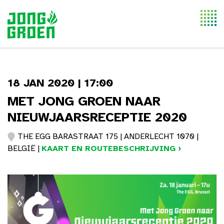
Togg
navi
18 JAN 2020 | 17:00
MET JONG GROEN NAAR
NIEUWJAARSRECEPTIE 2020
THE EGG BARASTRAAT 175 | ANDERLECHT 1070 |
BELGIË |
KAART EN ROUTEBESCHRIJVING ›