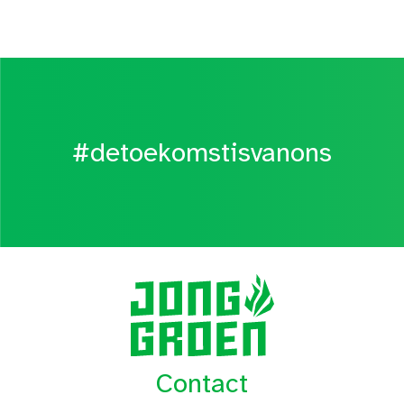
#detoekomstisvanons
Contact