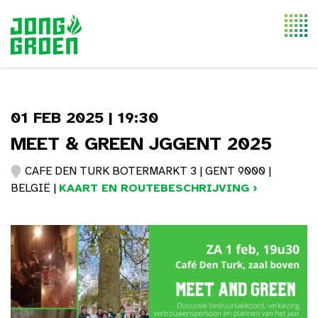
Togg
navi
01 FEB 2025 | 19:30
MEET & GREEN JGGENT 2025
CAFE DEN TURK BOTERMARKT 3 | GENT 9000 |
BELGIË |
KAART EN ROUTEBESCHRIJVING ›