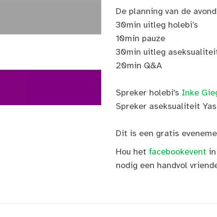
De planning van de avond
30min uitleg holebi’s
10min pauze
30min uitleg aseksualitei
20min Q&A
Spreker holebi's
Inke Gie
Spreker aseksualiteit Yas
Dit is een gratis evene
Hou het
facebookevent
in
nodig een handvol vriende