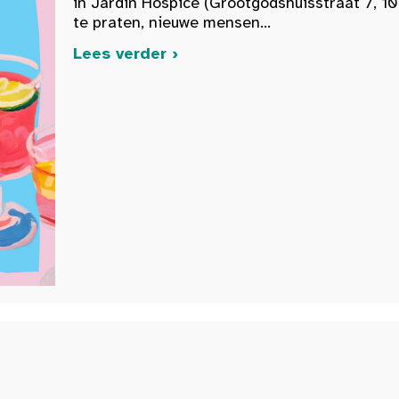
in Jardin Hospice (Grootgodshuisstraat 7, 10
te praten, nieuwe mensen...
Lees verder ›