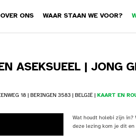
OVER ONS
WAAR STAAN WE VOOR?
W
 EN ASEKSUEEL | JONG 
NWEG 18 | BERINGEN 3583 | BELGIË |
KAART EN RO
Wat houdt holebi zijn in? 
deze lezing kom je dit en