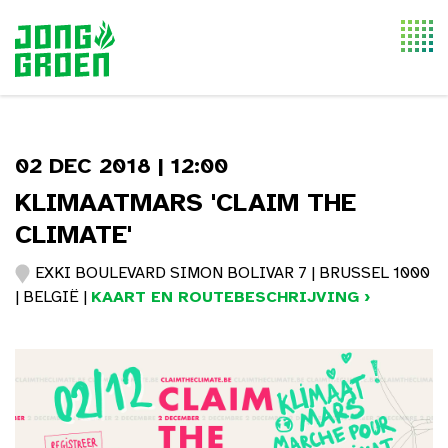
Togg
navi
02 DEC 2018 | 12:00
KLIMAATMARS 'CLAIM THE
CLIMATE'
EXKI BOULEVARD SIMON BOLIVAR 7 | BRUSSEL 1000
| BELGIË |
KAART EN ROUTEBESCHRIJVING ›