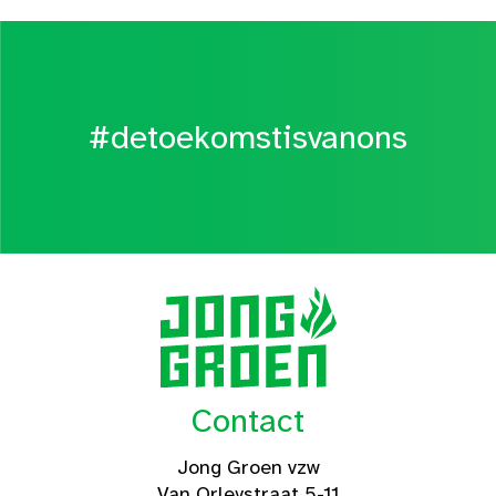
#detoekomstisvanons
Contact
Jong Groen vzw
Van Orleystraat 5-11