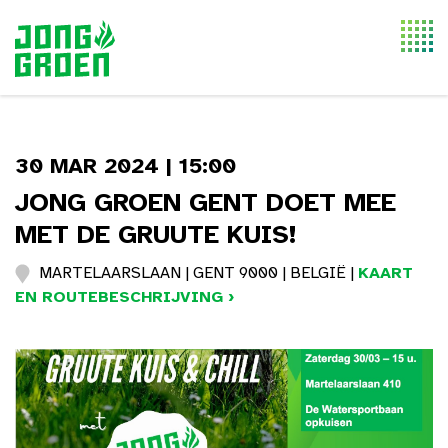
Togg
navi
30 MAR 2024 | 15:00
JONG GROEN GENT DOET MEE
MET DE GRUUTE KUIS!
MARTELAARSLAAN | GENT 9000 | BELGIË |
KAART
EN ROUTEBESCHRIJVING ›