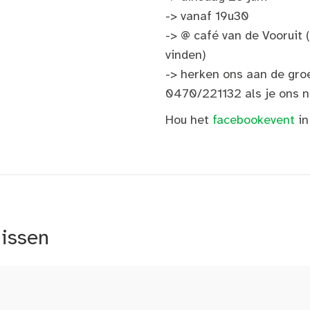
-> vanaf 19u30
-> @ café van de Vooruit (
vinden)
-> herken ons aan de groe
0470/221132 als je ons ni
Hou het
facebookevent
in
nissen