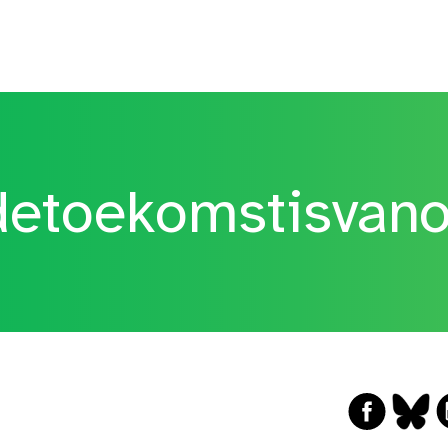
etoekomstisvan