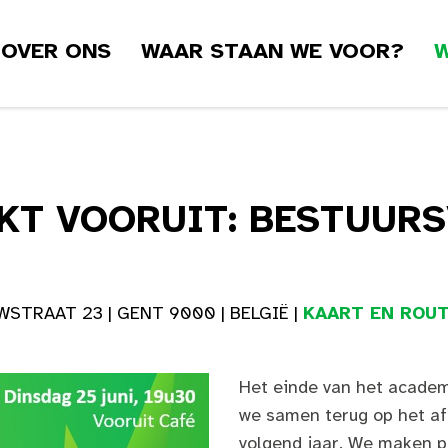
OVER ONS
WAAR STAAN WE VOOR?
W
KT VOORUIT: BESTUURS
STRAAT 23 | GENT 9000 | BELGIË |
KAART EN ROUT
Het einde van het academi
we samen terug op het afg
volgend jaar. We maken 