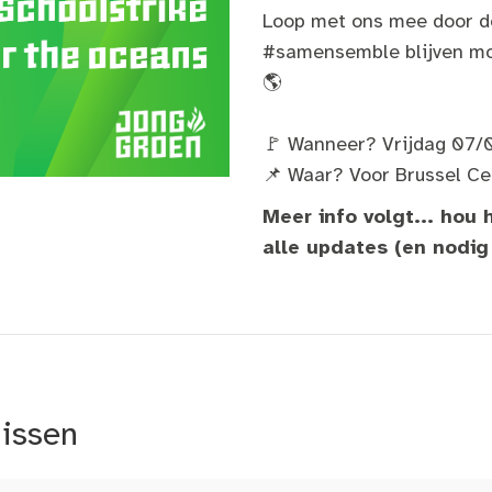
Loop met ons mee door de
#samensemble blijven mob
🌎
🚩 Wanneer? Vrijdag 07/
📌 Waar? Voor Brussel Ce
Meer info volgt... hou
alle updates (en nodig a
nissen