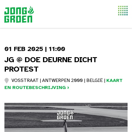
Togg
navi
01 FEB 2025 | 11:00
JG @ DOE DEURNE DICHT
PROTEST
VOSSTRAAT | ANTWERPEN 2000 | BELGIË |
KAART
EN ROUTEBESCHRIJVING ›