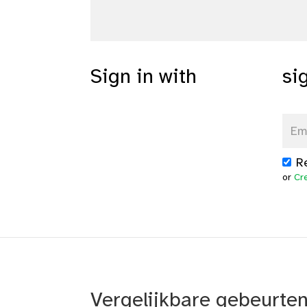
Sign in with
si
R
or
Cr
Vergelijkbare gebeurte