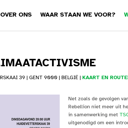
OVER ONS
WAAR STAAN WE VOOR?
W
LIMAATACTIVISME
SKAAI 39 | GENT 9000 | BELGIË |
KAART EN ROUTE
Net zoals de gevolgen van
Rebellion niet meer uit h
in samenwerking met
TSG
uitgenodigd om een intro