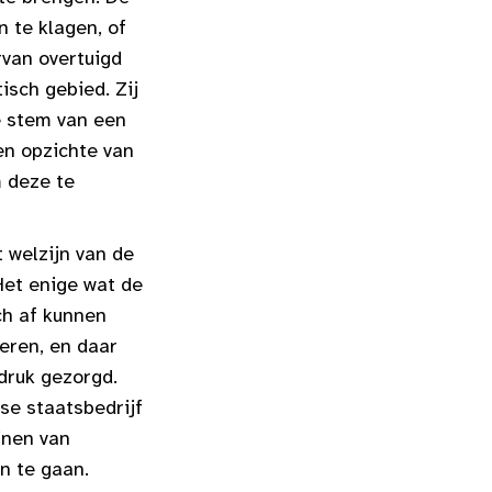
 te klagen, of
rvan overtuigd
sch gebied. Zij
e stem van een
en opzichte van
m deze te
 welzijn van de
Het enige wat de
ch af kunnen
eren, en daar
druk gezorgd.
se staatsbedrijf
jnen van
n te gaan.