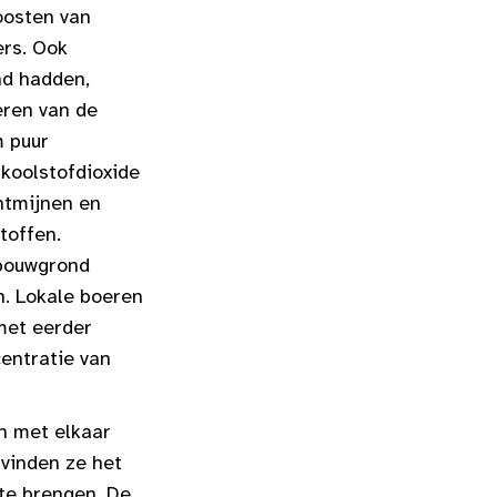
oosten van
ers. Ook
nd hadden,
eren van de
m puur
koolstofdioxide
ntmijnen en
toffen.
dbouwgrond
n. Lokale boeren
 met eerder
entratie van
n met elkaar
 vinden ze het
 te brengen. De