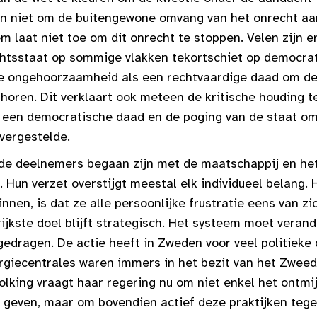
an niet om de buitengewone omvang van het onrecht aan
em laat niet toe om dit onrecht te stoppen. Velen zijn e
htsstaat op sommige vlakken tekortschiet op democrati
jke ongehoorzaamheid als een rechtvaardige daad om d
horen. Dit verklaart ook meteen de kritische houding t
s een democratische daad en de poging van de staat o
vergestelde.
 de deelnemers begaan zijn met de maatschappij en het
Hun verzet overstijgt meestal elk individueel belang. 
nnen, is dat ze alle persoonlijke frustratie eens van zi
jkste doel blijft strategisch. Het systeem moet verand
edragen. De actie heeft in Zweden voor veel politieke 
rgiecentrales waren immers in het bezit van het Zweed
olking vraagt haar regering nu om niet enkel het ontmi
e geven, maar om bovendien actief deze praktijken tege