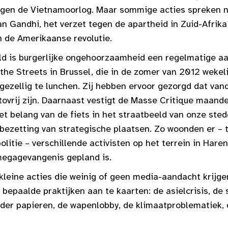
en de Vietnamoorlog. Maar sommige acties spreken n
an Gandhi, het verzet tegen de apartheid in Zuid-Afrik
n de Amerikaanse revolutie.
ld is burgerlijke ongehoorzaamheid een regelmatige a
he Streets in Brussel, die in de zomer van 2012 wekeli
gezellig te lunchen. Zij hebben ervoor gezorgd dat van
ovrij zijn. Daarnaast vestigt de Masse Critique maande
et belang van de fiets in het straatbeeld van onze ste
bezetting van strategische plaatsen. Zo woonden er – 
politie – verschillende activisten op het terrein in Har
megagevangenis gepland is.
kleine acties die weinig of geen media-aandacht krijge
bepaalde praktijken aan te kaarten: de asielcrisis, de
der papieren, de wapenlobby, de klimaatproblematiek,