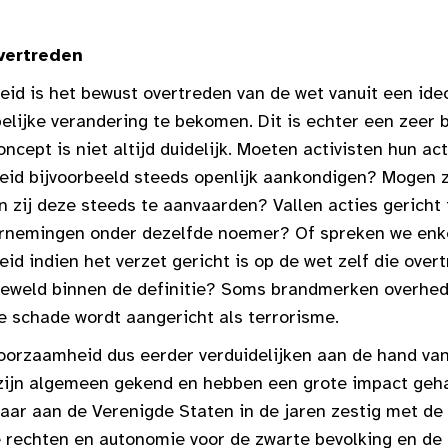
vertreden
id is het bewust overtreden van de wet vanuit een ide
lijke verandering te bekomen. Dit is echter een zeer b
ncept is niet altijd duidelijk. Moeten activisten hun ac
id bijvoorbeeld steeds openlijk aankondigen? Mogen zi
n zij deze steeds te aanvaarden? Vallen acties gericht
dernemingen onder dezelfde noemer? Of spreken we enk
d indien het verzet gericht is op de wet zelf die over
t geweld binnen de definitie? Soms brandmerken overhe
e schade wordt aangericht als terrorisme.
oorzaamheid dus eerder verduidelijken aan de hand va
 zijn algemeen gekend en hebben een grote impact geh
ar aan de Verenigde Staten in de jaren zestig met de
 rechten en autonomie voor de zwarte bevolking en de 