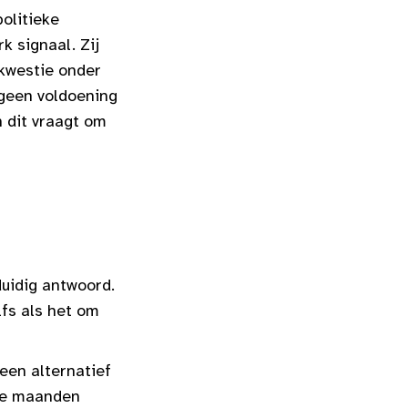
olitieke
k signaal. Zij
 kwestie onder
 geen voldoening
 dit vraagt om
uidig antwoord.
lfs als het om
een alternatief
ele maanden