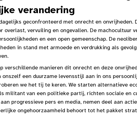
jke verandering
 dagelijks geconfronteerd met onrecht en onvrijheden. 
r overlast, vervuiling en ongevallen. De machocultuur v
 persoonlijkheden en een open gemeenschap. De neolibe
heden in stand met armoede en verdrukking als gevolg. 
ven.
p verschillende manieren dit onrecht en deze onvrijhed
 onszelf een duurzame levensstijl aan in ons persoonli
roberen we het tij te keren. We starten alternatieve e
 militant van een politieke partij, richten sociale en c
j aan progressieve pers en media, nemen deel aan acti
gerlijke ongehoorzaamheid behoort tot het pakket stra