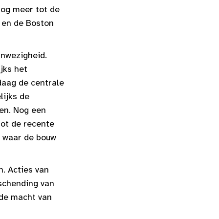
og meer tot de
a en de Boston
anwezigheid.
jks het
daag de centrale
lijks de
den. Nog een
tot de recente
en waar de bouw
n. Acties van
 schending van
 de macht van