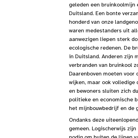
geleden een bruinkoolmijn 
Duitsland. Een bonte verza
honderd van onze landgeno
waren medestanders uit alle
aanwezigen liepen sterk d
ecologische redenen. De br
in Duitsland. Anderen zijn
verbranden van bruinkool zo
Daarenboven moeten voor d
wijken, maar ook volledige
en bewoners sluiten zich du
politieke en economische b
het mijnbouwbedrijf en de 
Ondanks deze uiteenlopende
gemeen. Logischerwijs zijn 
nodig om buiten de lijnen 