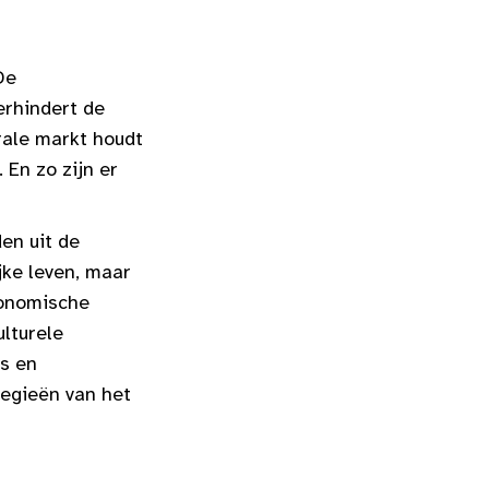
De
erhindert de
rale markt houdt
En zo zijn er
en uit de
jke leven, maar
conomische
ulturele
es en
tegieën van het