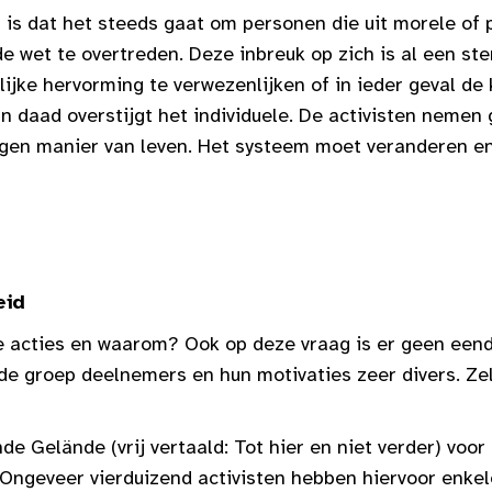
is dat het steeds gaat om personen die uit morele of p
e wet te overtreden. Deze inbreuk op zich is al een ster
jke hervorming te verwezenlijken of in ieder geval de
n daad overstijgt het individuele. De activisten nemen
igen manier van leven. Het systeem moet veranderen en
eid
 acties en waarom? Ook op deze vraag is er geen eend
s de groep deelnemers en hun motivaties zeer divers. Ze
 Gelände (vrij vertaald: Tot hier en niet verder) voor 
. Ongeveer vierduizend activisten hebben hiervoor enk