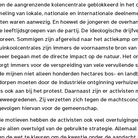
en de aangrenzende kolencentrale geblokkeerd in het 
meling van lokale, nationale en internationale deelnem
ten waren aanwezig. En hoewel de jongeren de overha
 leeftijdsgroepen van de partij. De ideologische drijfv
ooreen. Sommigen zijn afgereisd naar het actiekamp o
uinkoolcentrales zijn immers de voornaamste bron van 
 meer begaan met de directe impact op de natuur. Het o
rgt immers voor de verspreiding van vele vervuilende s
e mijnen niet alleen honderden hectares bos- en lan
 dorpen moeten door de industriële ontginning verhuize
s ook aan bij het protest. Daarnaast zijn er activisten
eweegredenen. Zij verzetten zich tegen de machtsconc
gevolgen hiervan voor de gemeenschap.
 motieven hebben de activisten ook veel overtuiginge
ze allen overtuigd van de gebruikte strategie. Allemaal
van de wet te kleuren om de kwestie onder de aandacht