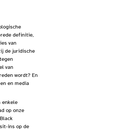
ologische
rede definitie,
ties van
j de juridische
 tegen
el van
treden wordt? En
den en media
n enkele
ad op onze
 Black
sit-ins op de