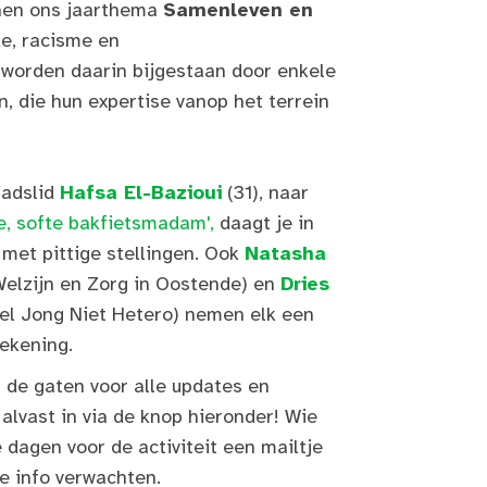
nen ons jaarthema
Samenleven en
e, racisme en
 worden daarin bijgestaan door enkele
, die hun expertise vanop het terrein
adslid
Hafsa El-Bazioui
(31), naar
e, softe bakfietsmadam',
daagt je in
 met pittige stellingen. Ook
Natasha
elzijn en Zorg in Oostende) en
Dries
l Jong Niet Hetero) nemen elk een
rekening.
 de gaten voor alle updates en
e alvast in via de knop hieronder! Wie
 dagen voor de activiteit een mailtje
e info verwachten.