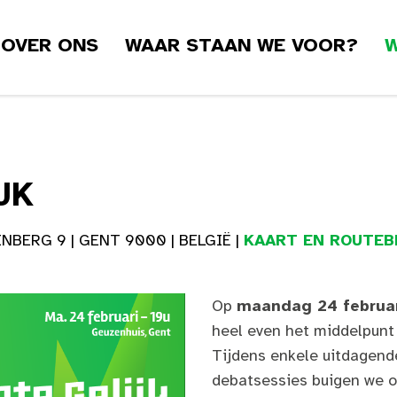
OVER ONS
WAAR STAAN WE VOOR?
W
JK
BERG 9 | GENT 9000 | BELGIË |
KAART EN ROUTEB
Op
maandag 24 februar
heel even het middelpunt
Tijdens enkele uitdagend
debatsessies buigen we 