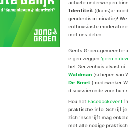
actuele onderwerpen bin
Identiteit
((kans)armoed
genderdiscriminatie)! We
enthousiaste moderatoren
met ons delen.
Gents Groen-gemeentera
eigen zeggen
'geen naïev
het Geuzenhuis alvast uit
Waldman
(schepen van W
De Smet
(medewerker We
discussieronde voor hun 
Hou het
Facebookevent
in
praktische info. Schrijf j
zich inschrijft mag enkele
met alle nodige praktisch