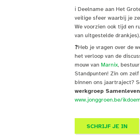
ℹ️
Deelname aan Het Grote G
veilige sfeer waarbij je z
We voorzien ook ti
jd en r
van uitgestelde drankjes)
❓
Heb je vragen over de w
het verloop van de discus
mouw van
Marnix
, bestuu
Standpunten! Zin om zelf
binnen ons jaartraject? S
werkgroep Samenleven 
www.jonggroen.be/ikdoe
SCHRIJF JE IN