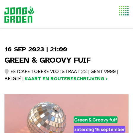
Togg
navi
16 SEP 2023 | 21:00
GREEN & GROOVY FUIF
EETCAFE TOREKE VLOTSTRAAT 22 | GENT 9000 |
BELGIË |
KAART EN ROUTEBESCHRIJVING ›