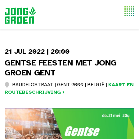
Togg
navi
21 JUL 2022 | 20:00
GENTSE FEESTEN MET JONG
GROEN GENT
BAUDELOSTRAAT | GENT 9000 | BELGIË |
KAART EN
ROUTEBESCHRIJVING ›