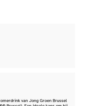
zomerdrink van Jong Groen Brussel
00 Brussel). Een ideale kans om bij