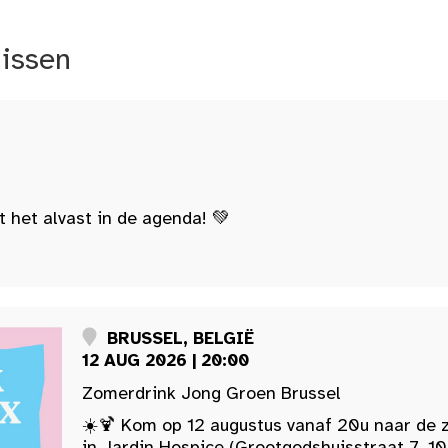
nissen
t het alvast in de agenda! 💚
BRUSSEL, BELGIË
12 AUG 2026 | 20:00
Zomerdrink Jong Groen Brussel
☀️🍹 Kom op 12 augustus vanaf 20u naar de 
in Jardin Hospice (Grootgodshuisstraat 7, 10