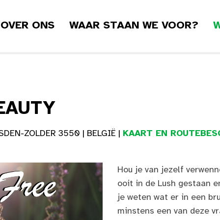
OVER ONS
WAAR STAAN WE VOOR?
W
EAUTY
SDEN-ZOLDER 3550 | BELGIË |
KAART EN ROUTEBESC
Hou je van jezelf verwenn
ooit in de Lush gestaan e
je weten wat er in een br
minstens een van deze vra