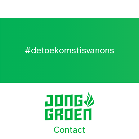
#detoekomstisvanons
Contact