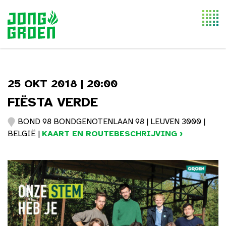
Togg
navi
25 OKT 2018 | 20:00
FIËSTA VERDE
BOND 98 BONDGENOTENLAAN 98 | LEUVEN 3000 |
BELGIË |
KAART EN ROUTEBESCHRIJVING ›