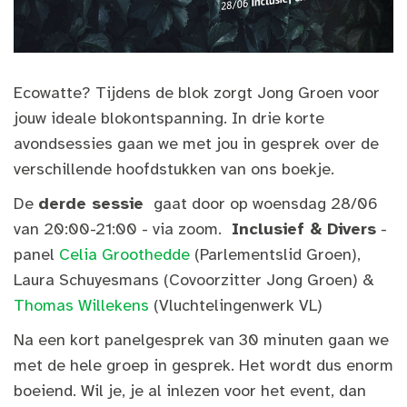
Ecowatte? Tijdens de blok zorgt Jong Groen voor
jouw ideale blokontspanning. In drie korte
avondsessies gaan we met jou in gesprek over de
verschillende hoofdstukken van ons boekje.
De
derde sessie
gaat door op woensdag 28/06
van 20:00-21:00 - via zoom.
I
nclusief & Divers
-
panel
Celia Groothedde
(Parlementslid Groen),
Laura Schuyesmans (Covoorzitter Jong Groen) &
Thomas Willekens
(Vluchtelingenwerk VL)
Na een kort panelgesprek van 30 minuten gaan we
met de hele groep in gesprek. Het wordt dus enorm
boeiend. Wil je, je al inlezen voor het event, dan