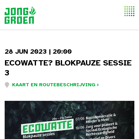
Togg
navi
28 JUN 2023 | 20:00
ECOWATTE? BLOKPAUZE SESSIE
3
KAART EN ROUTEBESCHRIJVING ›