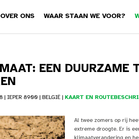
OVER ONS
WAAR STAAN WE VOOR?
W
IMAAT: EEN DUURZAME
REN
| IEPER 8900 | BELGIË |
KAART EN ROUTEBESCHRI
Al twee zomers op rij he
extreme droogte. Er is ee
klimaatverandering en het