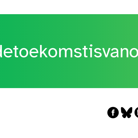
etoekomstisvan