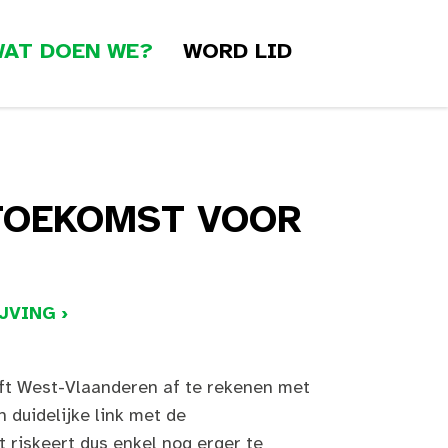
AT DOEN WE?
WORD LID
 TOEKOMST VOOR
JVING ›
eft West-Vlaanderen af te rekenen met
n duidelijke link met de
 riskeert dus enkel nog erger te