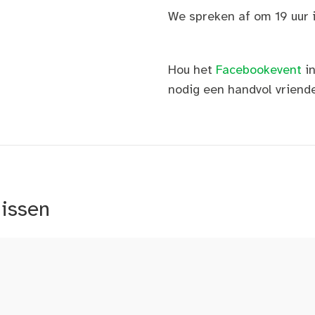
We spreken af om 19 uur i
Hou het
Facebookevent
in
nodig een handvol vriende
nissen