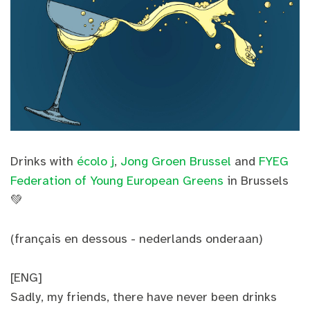
Drinks with
écolo j
,
Jong Groen Brussel
and
FYEG
Federation of Young European Greens
in Brussels
💚
(français en dessous - nederlands onderaan)
[ENG]
Sadly, my friends, there have never been drinks