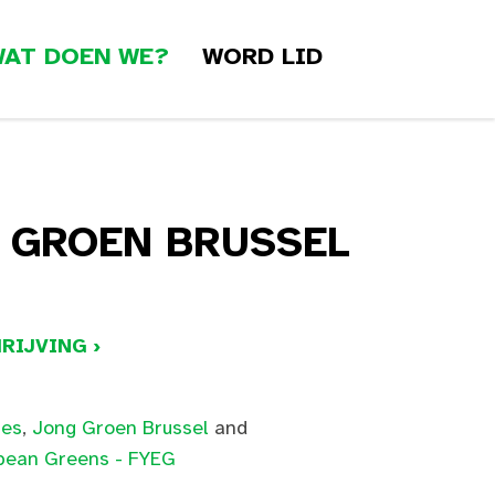
AT DOEN WE?
WORD LID
G GROEN BRUSSEL
RIJVING ›
les
,
Jong Groen Brussel
and
opean Greens - FYEG