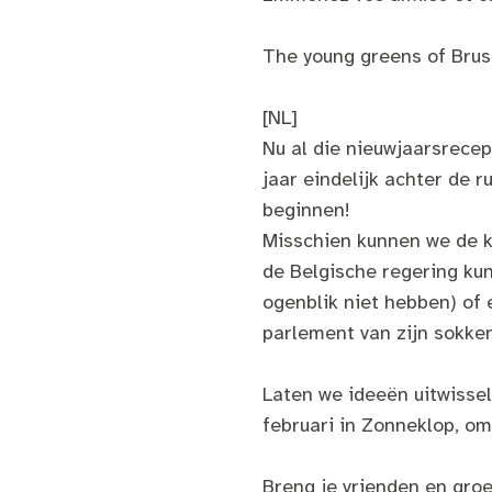
The young greens of Brus
[NL]
Nu al die nieuwjaarsrece
jaar eindelijk achter de r
beginnen!
Misschien kunnen we de 
de Belgische regering ku
ogenblik niet hebben) of 
parlement van zijn sokke
Laten we ideeën uitwisse
februari in Zonneklop, o
Breng je vrienden en gro