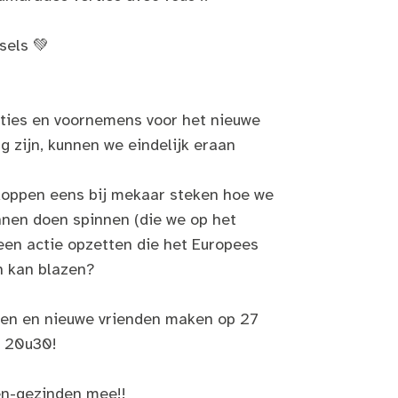
sels 💚
pties en voornemens voor het nieuwe
ug zijn, kunnen we eindelijk eraan
koppen eens bij mekaar steken hoe we
nnen doen spinnen (die we op het
een actie opzetten die het Europees
n kan blazen?
len en nieuwe vrienden maken op 27
m 20u30!
en-gezinden mee!!