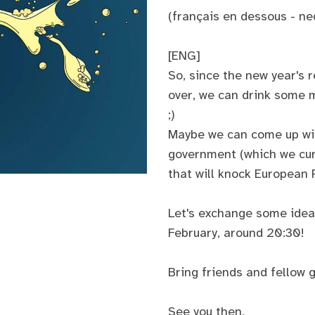
(français en dessous - n
[ENG]
So, since the new year's r
over, we can drink some 
;)
Maybe we can come up wit
government (which we curr
that will knock European 
Let's exchange some idea
February, around 20:30!
Bring friends and fellow g
See you then,