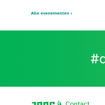
Alle evenementen ›
#d
Contact