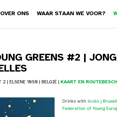
OVER ONS
WAAR STAAN WE VOOR?
W
UNG GREENS #2 | JON
ELLES
 | ELSENE 1050 | BELGIË |
KAART EN ROUTEBESCH
Drinks with
écolo j Bruxel
Federation of Young Eur