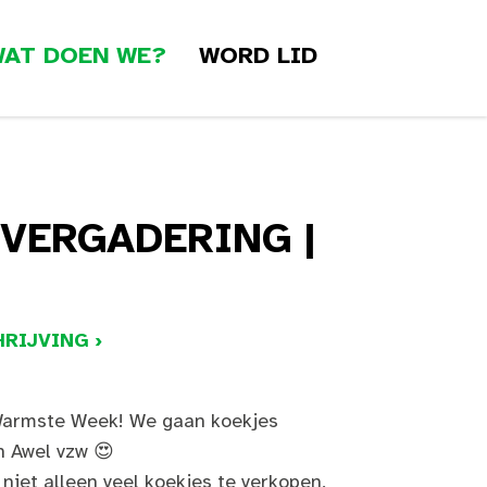
AT DOEN WE?
WORD LID
VERGADERING |
RIJVING ›
 Warmste Week! We gaan koekjes
n Awel vzw 😍
iet alleen veel koekjes te verkopen,