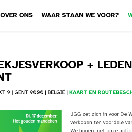
OVER ONS
WAAR STAAN WE VOOR?
W
EKJESVERKOOP + LEDEN
NT
9 | GENT 9000 | BELGIË |
KAART EN ROUTEBESCH
JGG zet zich in voor De
verkopen ten voordele va
We hopen met onze actie n