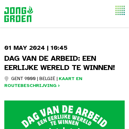
Togg
navi
01 MAY 2024 | 10:45
DAG VAN DE ARBEID: EEN
EERLIJKE WERELD TE WINNEN!
GENT 9000 | BELGIË |
KAART EN
ROUTEBESCHRIJVING ›