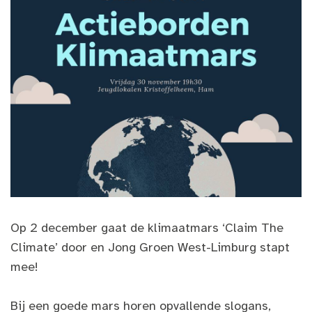
Op 2 december gaat de klimaatmars ‘Claim The
Climate’ door en Jong Groen West-Limburg stapt
mee!
Bij een goede mars horen opvallende slogans,