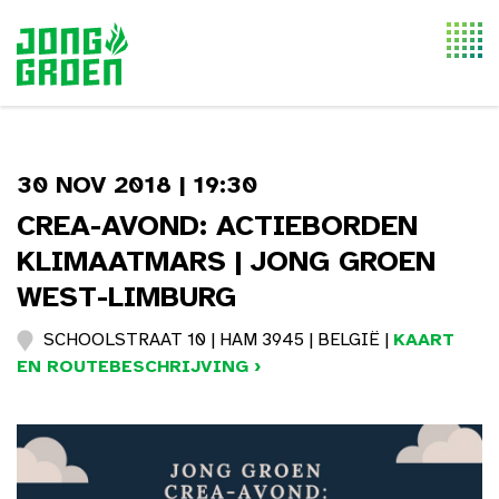
Togg
navi
30 NOV 2018 | 19:30
CREA-AVOND: ACTIEBORDEN
KLIMAATMARS | JONG GROEN
WEST-LIMBURG
SCHOOLSTRAAT 10 | HAM 3945 | BELGIË |
KAART
EN ROUTEBESCHRIJVING ›