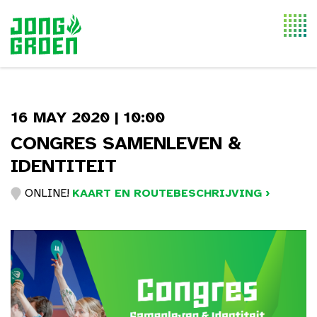
Togg
navi
16 MAY 2020 | 10:00
CONGRES SAMENLEVEN &
IDENTITEIT
ONLINE!
KAART EN ROUTEBESCHRIJVING ›