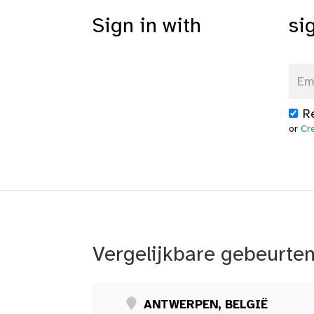
Sign in with
si
R
or
Cr
Vergelijkbare gebeurte
ANTWERPEN, BELGIË