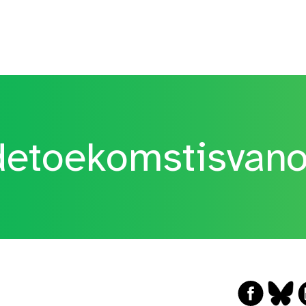
etoekomstisvan