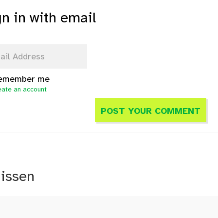
gn in with email
emember me
eate an account
nissen