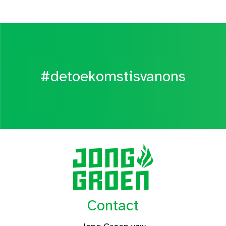
#detoekomstisvanons
Contact