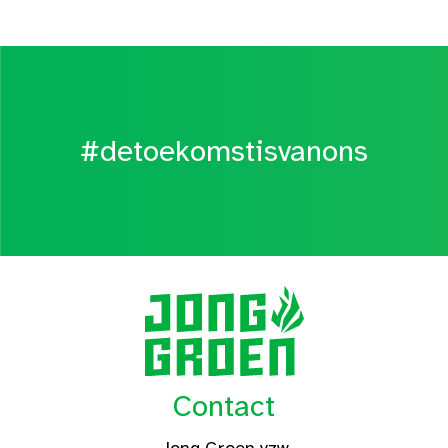
#detoekomstisvanons
Contact