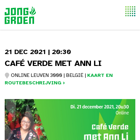
Togg
navi
21 DEC 2021 | 20:30
CAFÉ VERDE MET ANN LI
ONLINE LEUVEN 3000 | BELGIË |
KAART EN
ROUTEBESCHRIJVING ›