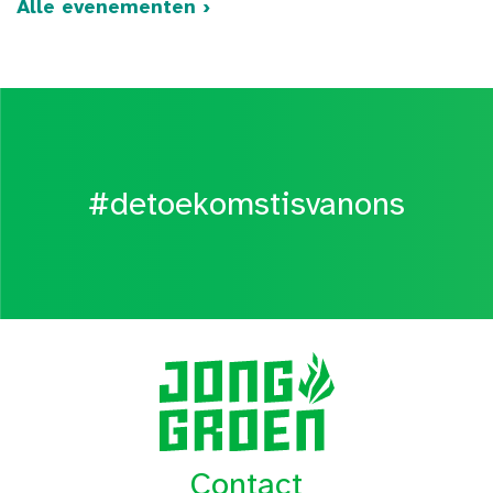
Alle evenementen ›
#detoekomstisvanons
Contact