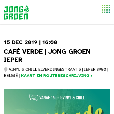
Togg
navi
15 DEC 2019 | 16:00
CAFÉ VERDE | JONG GROEN
IEPER
VINYL & CHILL ELVERDINGESTRAAT 6 | IEPER 8900 |
BELGIË |
KAART EN ROUTEBESCHRIJVING ›