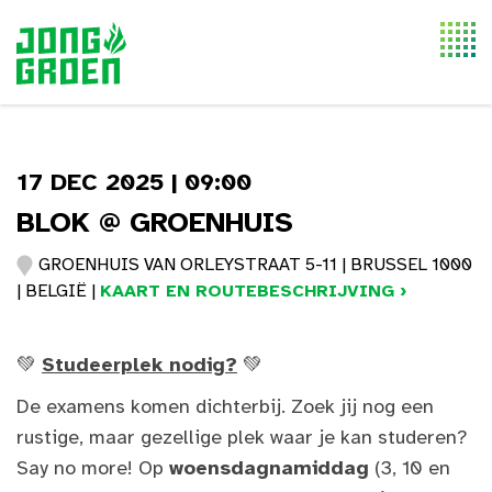
Togg
navi
17 DEC 2025 | 09:00
BLOK @ GROENHUIS
GROENHUIS VAN ORLEYSTRAAT 5-11 | BRUSSEL 1000
| BELGIË |
KAART EN ROUTEBESCHRIJVING ›
💚
Studeerplek nodig?
💚
De examens komen dichterbij. Zoek jij nog een
rustige, maar gezellige plek waar je kan studeren?
Say no more! Op
woensdagnamiddag
(3, 10 en