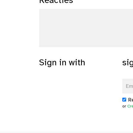
Reacties
Sign in with
si
R
or
Cr