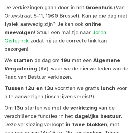
De verkiezingen gaan door in het
Groenhuis
(Van
Orleystraat 5-11, 1000 Brussel). Kan je die dag niet
fysiek aanwezig zijn?
Je kan ook
online
meevolgen
! Stuur een mailtje naar
Joren
Gistelinck
zodat hij je de correcte link kan
bezorgen!
We
starten
de dag om
10u
met een
Algemene
Vergadering
(AV), waar we de nieuwe leden van de
Raad van Bestuur verkiezen.
Tussen 12u en 13u
voorzien we gratis
lunch
voor
alle aanwezigen (inschrijven vereist!).
Om
13u
starten we met de
verkiezing
van de
verschillende functies in het
dagelijks bestuur
.
Deze verkiezing verloopt
in twee blokken
, met
een pauze van 14u45 tot 15u tussendoor. Tegen