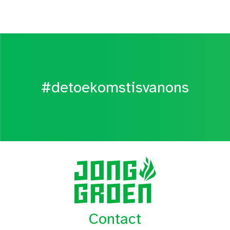
#detoekomstisvanons
Contact