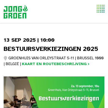
Togg
navi
13 SEP 2025 | 10:00
BESTUURSVERKIEZINGEN 2025
GROENHUIS VAN ORLEYSTRAAT 5-11 | BRUSSEL 1000
| BELGIË |
KAART EN ROUTEBESCHRIJVING ›