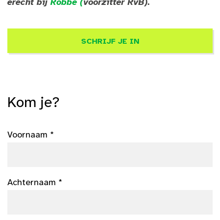
erecht bij
Robbe (
voorzitter RvB).
SCHRIJF JE IN
Kom je?
Voornaam *
Achternaam *