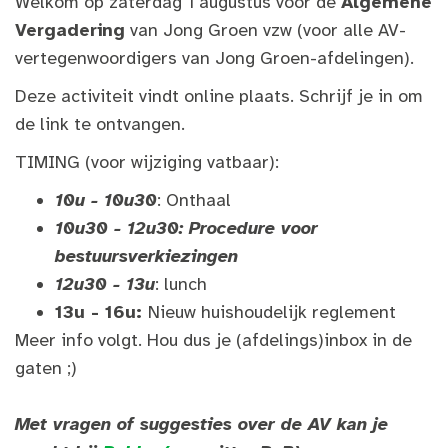
Welkom op zaterdag 1 augustus voor de
Algemene
Vergadering
van Jong Groen vzw (voor alle AV-
vertegenwoordigers van Jong Groen-afdelingen).
Deze activiteit vindt online plaats. Schrijf je in om
de link te ontvangen.
TIMING (voor wijziging vatbaar):
10u - 10u30
: Onthaal
10u30 - 12u30:
Procedure voor
bestuursverkiezingen
12u30 - 13u
: lunch
13u - 16u:
Nieuw huishoudelijk reglement
Meer info volgt. Hou dus je (afdelings)inbox in de
gaten ;)
Met vragen of suggesties over de AV kan je