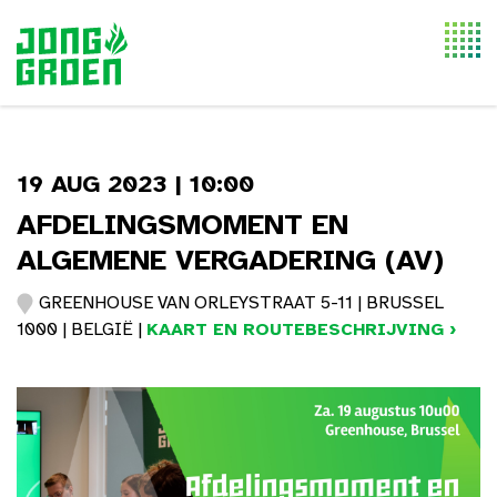
Togg
navi
19 AUG 2023 | 10:00
AFDELINGSMOMENT EN
ALGEMENE VERGADERING (AV)
GREENHOUSE VAN ORLEYSTRAAT 5-11 | BRUSSEL
1000 | BELGIË |
KAART EN ROUTEBESCHRIJVING ›