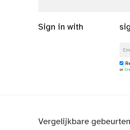
Sign in with
si
R
or
Cr
Vergelijkbare gebeurte