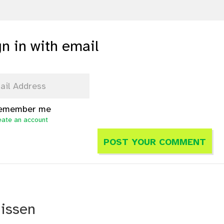
gn in with email
emember me
eate an account
nissen