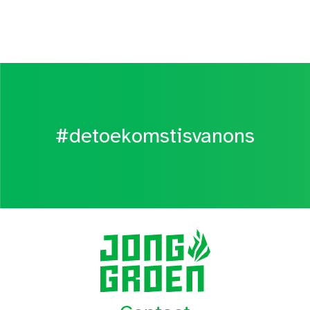
#detoekomstisvanons