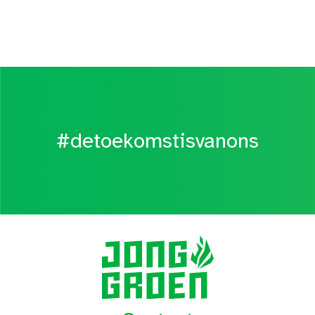
#detoekomstisvanons