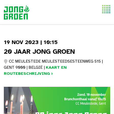
Togg
navi
19 NOV 2023 | 10:15
20 JAAR JONG GROEN
CC MEULESTEDE MEULESTEEDSESTEENWEG 515 |
GENT 9000 | BELGIË |
KAART EN
ROUTEBESCHRIJVING ›