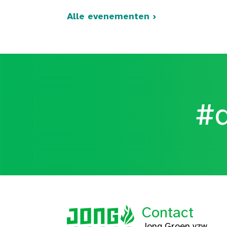
Alle evenementen ›
#d
Contact
Jong Groen vzw