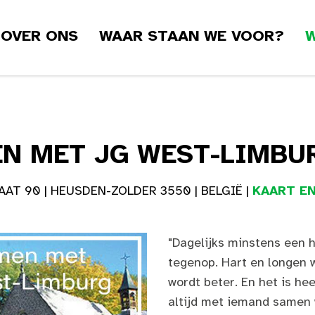
OVER ONS
WAAR STAAN WE VOOR?
W
N MET JG WEST-LIMBU
AT 90 | HEUSDEN-ZOLDER 3550 | BELGIË |
KAART EN
"Dagelijks minstens een h
tegenop. Hart en longen 
wordt beter. En het is hee
altijd met iemand samen 